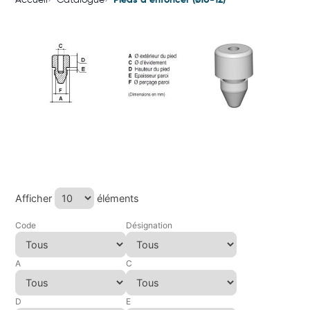
Accueil
Catalogue
Pieds à enfoncer (ø10-12)
Afficher
éléments
Code
Désignation
A
C
D
E