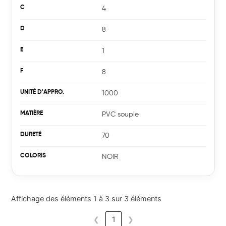
4
Secteurs & marchés
8
Catalogue
Implantations
1
Recrutement
8
1000
PVC souple
70
NOIR
Affichage des éléments 1 à 3 sur 3 éléments
❮
1
❯