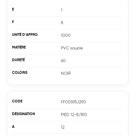
1
8
1000
PVC souple
60
NOIR
FF00593J290
Groupe
PIED 12-8/810
Expertises
12