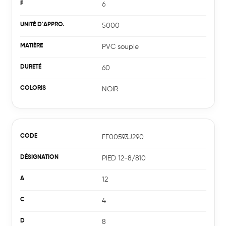
6
5000
PVC souple
60
NOIR
FF00593J290
PIED 12-8/810
12
4
8