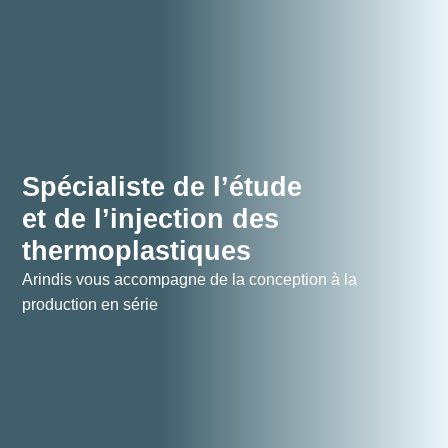
Groupe
Expertises
Spécialiste de l’étude
et de l’injection des
Secteurs & marchés
thermoplastiques
Catalogue
Arindis vous accompagne de la conception à la
Implantations
production en série
Recrutement