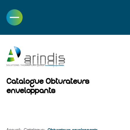
Skip
to
content
Catalogue Obturateurs
enveloppants