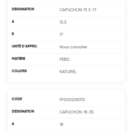
Expertises
CAPUCHON 15 5-17
Secteurs & marchés
15.5
Catalogue
17
Implantations
Nous consulter
Recrutement
PEBD
NATUREL
FF000208370
CAPUCHON 18-35
18