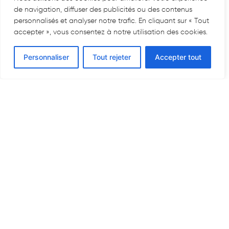
de navigation, diffuser des publicités ou des contenus
personnalisés et analyser notre trafic. En cliquant sur « Tout
accepter », vous consentez à notre utilisation des cookies.
Demander un devis
Personnaliser
Tout rejeter
Accepter tout
Arindis France
Site de Saint-Genis-Laval
165, route de Brignais, Z.I. Le Favier
69230 Saint-Genis-Laval
Tél. :
+33 (0) 4 78 56 19 34
info@arindis.fr
Site de Nantoin
301 chemin de Tènement
38260 Porte-des-Bonnevaux
Tél. :
+33 (0) 4 78 56 19 34